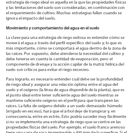
estrategia de riego ideal es aquella en la que las propiedades físicas
y las limitaciones del suelo son consideradas, en combinación con
el requerimiento de cultivo. Muchas estrategias fallan cuando se
ignora el impacto del suelo.
Movimiento y comportamiento del agua en el suelo
La clave para una estrategia de riego exitosa es entender cómo se
moverá el agua a través del perfil específico del suelo y, lo que es
más importante, cómo se comportará el agua dentro de la zona de
las raíces. Por supuesto, debe atenderse la necesidad del cultivo y
debe tenerse en cuenta la cantidad de evaporación, pero el
componente de drenaje y la acción capilar de la matriz hídrica del
suelo son críticos para evitar el riego excesivo.
Para lograrlo, es necesario entender cuál debe ser la profundidad
de riego ideal y asegurar una relación óptima entre el agua del
suelo y el oxígeno (la línea de agua disponible de la planta), que es
el punto ideal entre tener suficiente agua del suelo mientras se
mantiene suficiente oxígeno en el perfil para que transpiren las
raíces. La falta de oxígeno debido a un suelo demasiado húmedo
(irrigado en exceso), hará que el árbol deje de transpirar y, en
consecuencia, entre en estrés. Esto podría suceder muy fácilmente
si no se implementa una estrategia de riego que se centre en las
propiedades físicas del suelo. Por ejemplo, el suelo franco arenoso
tiene una capa de roca impermeable a 400 mm de la superficie. Si el