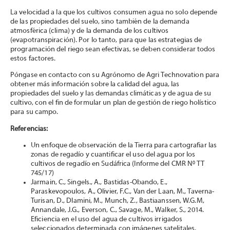
La velocidad a la que los cultivos consumen agua no solo depende
de las propiedades del suelo, sino también de la demanda
atmosférica (clima) y de la demanda de los cultivos
(evapotranspiración). Por lo tanto, para que las estrategias de
programación del riego sean efectivas, se deben considerar todos
estos factores.
Póngase en contacto con su Agrónomo de Agri Technovation para
obtener más información sobre la calidad del agua, las
propiedades del suelo y las demandas climáticas y de agua de su
cultivo, con el fin de formular un plan de gestión de riego holístico
para su campo.
Referencias:
Un enfoque de observación de la Tierra para cartografiar las
zonas de regadío y cuantificar el uso del agua por los
cultivos de regadío en Sudáfrica (Informe del CMR Nº TT
745/17)
Jarmain, C., Singels., A., Bastidas-Obando, E.,
Paraskevopoulos, A., Olivier, F.C., Van der Laan, M., Taverna-
Turisan, D., Dlamini, M., Munch, Z., Bastiaanssen, W.G.M,
Annandale, J.G., Everson, C., Savage, M., Walker, S., 2014.
Eficiencia en el uso del agua de cultivos irrigados
seleccionados determinada con imágenes satelitales.