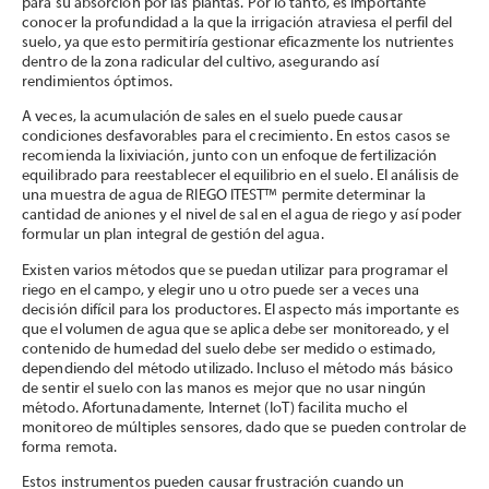
para su absorción por las plantas. Por lo tanto, es importante
conocer la profundidad a la que la irrigación atraviesa el perfil del
suelo, ya que esto permitiría gestionar eficazmente los nutrientes
dentro de la zona radicular del cultivo, asegurando así
rendimientos óptimos.
A veces, la acumulación de sales en el suelo puede causar
condiciones desfavorables para el crecimiento. En estos casos se
recomienda la lixiviación, junto con un enfoque de fertilización
equilibrado para reestablecer el equilibrio en el suelo. El análisis de
una muestra de agua de RIEGO ITEST™ permite determinar la
cantidad de aniones y el nivel de sal en el agua de riego y así poder
formular un plan integral de gestión del agua.
Existen varios métodos que se puedan utilizar para programar el
riego en el campo, y elegir uno u otro puede ser a veces una
decisión difícil para los productores. El aspecto más importante es
que el volumen de agua que se aplica debe ser monitoreado, y el
contenido de humedad del suelo debe ser medido o estimado,
dependiendo del método utilizado. Incluso el método más básico
de sentir el suelo con las manos es mejor que no usar ningún
método. Afortunadamente, Internet (IoT) facilita mucho el
monitoreo de múltiples sensores, dado que se pueden controlar de
forma remota.
Estos instrumentos pueden causar frustración cuando un