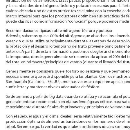
fertilización de los almendros. Estas pautas proporcionan información b
y las cantidades de nitrógeno, fósforo y potasio necesarias para la fer
cuánto de cada uno de estos nutrientes se elimina con la cosecha cad
marco integral para que los productores optimicen sus prácticas de fer
puede clasificar como información “conocida” porque podemos medirla 
Recomendaciones típicas sobre nitrógeno, fósforo y potasio
Además, sabemos que el 80% del nitrógeno que absorben los almendro
verano y que se utiliza principalmente durante las etapas de desarrollo 
la brotación y el desarrollo temprano del fruto proviene principalment
anterior. A partir de esta información, podemos desglosar el momento d
la temporada, donde generalmente se recomienda aplicar el 20% del tot
del total en primavera/principios de verano (durante el llenado del frut
Generalmente se considera que el fósforo no se lixivia y que permanece 
necesariamente que esté disponible para las plantas. Con los muchos s
San Joaquín (California, EE. UU.), muchas veces se requieren aplicacion
suministrar y mantener niveles adecuados de fósforo.
Se determinó a partir de big data cuándo se utiliza y se acumula el pota
generalmente se recomiendan en etapas fenológicas críticas para satis
especialmente durante finales de primavera y principios de verano cuan
Con el suelo, el agua y el clima ideales, sería relativamente fácil deter
producción óptima de almendras basándonos en los números de elimina
árbol. Sin embargo, la verdad es que tales condiciones ideales son m