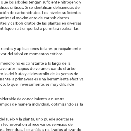
e que los árboles tengan suficiente nitrógeno y
os críticos. Si se identifican deficiencias de
ción de carbohidratos. Los niveles suficientes
rantizar el movimiento de carbohidratos
ntes y carbohidratos de las plantas en diversas
tifiquen a tiempo. Esto permitirá realizar las
trientes y aplicaciones foliares principalmente
avor del árbol en momentos críticos.
lmendro no es constante a lo largo de la
avera/principios de verano cuando el árbol
rollo del fruto y el desarrollo de las yemas de
durante la primavera es una herramienta efectiva
ico, lo que, inversamente, es muy difícil de
nsiderable de conocimiento a nuestra
ampos de manera individual, optimizando así la
s del suelo y la planta, uno puede acercarse
 Technovation ofrece varios servicios de
s almendras. Los análisis realizados utilizando