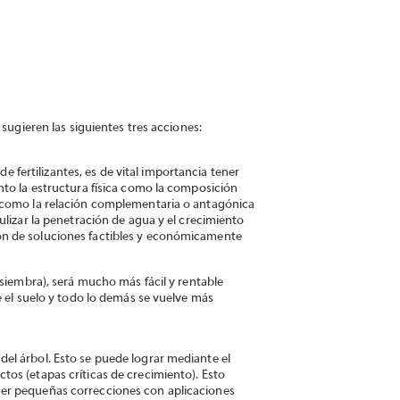
 sugieren las siguientes tres acciones:
de fertilizantes, es de vital importancia tener
nto la estructura física como la composición
s como la relación complementaria o antagónica
ulizar la penetración de agua y el crecimiento
cación de soluciones factibles y económicamente
 siembra), será mucho más fácil y rentable
e el suelo y todo lo demás se vuelve más
el árbol. Esto se puede lograr mediante el
os (etapas críticas de crecimiento). Esto
cer pequeñas correcciones con aplicaciones