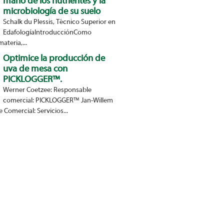
mano de los nutrientes y la
microbiología de su suelo
Schalk du Plessis, Técnico Superior en
EdafologíaIntroducciónComo
ateria,...
Optimice la producción de
uva de mesa con
PICKLOGGER™.
Werner Coetzee: Responsable
comercial: PICKLOGGER™ Jan-Willem
 Comercial: Servicios...