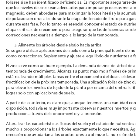
foliares si se han identificado deficiencias. Es importante asegurarse d
que los niveles de zinc sean adecuados para impulsar procesos metabólic
magnesio, deben abordarse para maximizar la fotosíntesis y la acumula
de potasio son cruciales durante la etapa de llenado del fruto para ga
durante esta fase. Por lo tanto, es esencial conocer el estado de nutrie
etapas críticas de crecimiento para asegurar que las deficiencias se iden
correcciones necesarias a tiempo, a lo largo de la temporada.
Alimente los árboles desde abajo hacia arriba
Se sugiere utilizar aplicaciones de suelo como la principal fuente de nu
como correcciones. Suplemente y ajuste el equilibrio de nutrientes a f
El zinc sirve como un buen ejemplo. La demanda de zinc del árbol de a
temporada de crecimiento. Alcanza su punto máximo a finales de prim
está realizando múltiples tareas entre el crecimiento del dosel, el desar
fructificación de la próxima temporada. Una aplicación foliar de zinc 
para elevar los niveles de tejido de la planta por encima del umbral crít
lograr solo con aplicaciones de suelo.
A partir de lo anterior, es claro que, aunque tenemos una cantidad co
disposición, todavía es muy importante observar nuestros huertos y c
producción a través del conocimiento y la precisión.
Al analizar las características físicas del suelo y el estado de nutriente
mucho a proporcionar a los árboles exactamente lo que necesitan. Agri
precisión que ayudarían a los productores a optimizar la nutrición de la