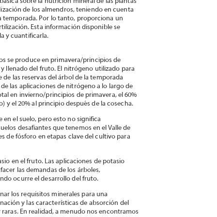
ásica sobre la nutrición mineral de las plantas
tilización de los almendros, teniendo en cuenta
a temporada. Por lo tanto, proporciona un
tilización. Esta información disponible se
y cuantificarla.
s se produce en primavera/principios de
y llenado del fruto. El nitrógeno utilizado para
e de las reservas del árbol de la temporada
e las aplicaciones de nitrógeno a lo largo de
al en invierno/principios de primavera, el 60%
o) y el 20% al principio después de la cosecha.
en el suelo, pero esto no significa
uelos desafiantes que tenemos en el Valle de
es de fósforo en etapas clave del cultivo para
sio en el fruto. Las aplicaciones de potasio
facer las demandas de los árboles,
do ocurre el desarrollo del fruto.
minar los requisitos minerales para una
ción y las características de absorción del
uy raras. En realidad, a menudo nos encontramos