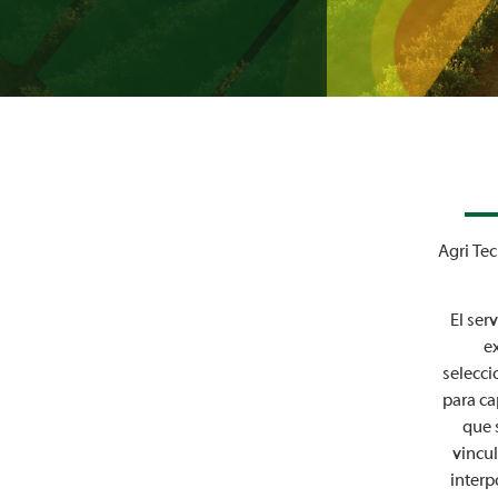
Agri Te
El ser
e
selecci
para ca
que 
vincul
interp