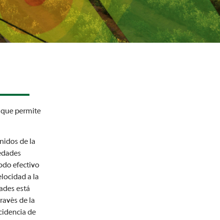
 que permite
enidos de la
medades
odo efectivo
locidad a la
dades está
ravés de la
cidencia de