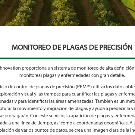
MONITOREO DE PLAGAS DE PRECISIÓN
chnovation proporciona un sistema de monitoreo de alta definición
monitorear plagas y enfermedades con gran detalle.
vicio de control de plagas de precisión (PPM™) utiliza los datos obt
xploración visual y las trampas para cuantificar las plagas y enfer
onadas y para identificar las áreas amenazadas. También es un mét
pturar la movimiento y migración de plagas y ayuda a predecir la ve
se propagarán. Con este servicio, la aparición de plagas y enferme
ada a una línea de tiempo, así como a coordenadas geográficas. A t
olación de varios puntos de datos, se crea una imagen clara de la in