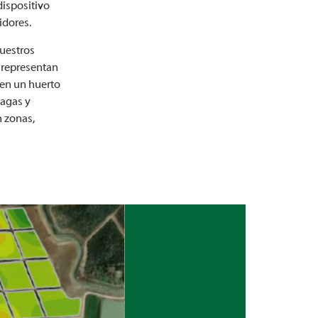
dispositivo
idores.
nuestros
 representan
 en un huerto
lagas y
n zonas,