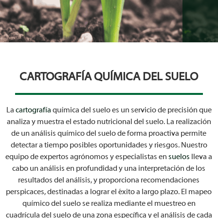
CARTOGRAFÍA QUÍMICA DEL SUELO
La
cartografía
química del suelo es un servicio de precisión que
analiza y muestra el estado nutricional del suelo. La realización
de un análisis químico del suelo de forma proactiva permite
detectar a tiempo posibles oportunidades y riesgos. Nuestro
equipo de expertos agrónomos y especialistas en
suelos
lleva a
cabo un análisis en profundidad y una interpretación de los
resultados del análisis, y proporciona recomendaciones
perspicaces, destinadas a lograr el éxito a largo plazo. El mapeo
químico del suelo se realiza mediante el muestreo en
cuadrícula del suelo de una zona específica y el análisis de cada